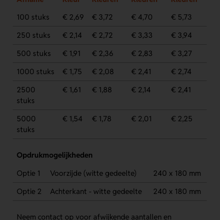
100 stuks
€ 2,69
€ 3,72
€ 4,70
€ 5,73
250 stuks
€ 2,14
€ 2,72
€ 3,33
€ 3,94
500 stuks
€ 1,91
€ 2,36
€ 2,83
€ 3,27
1000 stuks
€ 1,75
€ 2,08
€ 2,41
€ 2,74
2500
€ 1,61
€ 1,88
€ 2,14
€ 2,41
stuks
5000
€ 1,54
€ 1,78
€ 2,01
€ 2,25
stuks
Opdrukmogelijkheden
Optie 1
Voorzijde (witte gedeelte)
240 x 180 mm
Optie 2
Achterkant - witte gedeelte
240 x 180 mm
Neem contact op voor afwijkende aantallen en