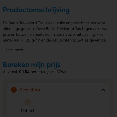
Productomschrijving
De Badix Trekkoord Tas is een leuke en praktische tas voor
alledaags gebruik. Deze Badix Trekkoord Tas is gemaakt van
jute en katoen en heeft een frisse naturel uitstraling. Het
materiaal is 120 g/m² en de gevlochten touwtjes geven de
tas een stoere look. Dankzij de drukposities voorzijde (witte
+ Lees meer
gedeelte) en achterkant - witte gedeelte kun je eenvoudig
een logo, naam of eigen ontwerp laten aanbrengen. Bestel
Bereken mijn prijs
of vraag een prijs op.
Al vanaf
€ 1,54
per stuk (excl. BTW)
Voordelen van de Badix Trekkoord Tas
Ruimte voor personalisatie
- Laat een logo, naam of
eigen ontwerp drukken op de voorzijde of achterkant.
Kies kleur
1
Stevige mix van materialen
- Jute en katoen zorgen
voor een natuurlijke en stevige uitstraling.
Handig en licht in gebruik
- Het trekkoord en de
gevlochten touwtjes maken de tas makkelijk mee te
Naturel
nemen.