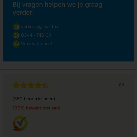
Bij vragen helpen we je graag
verder!
verkoop@lavista.nl
0344 - 745109
Whatsapp ons!
9.4
(580 beoordelingen)
100% beveelt ons aan!