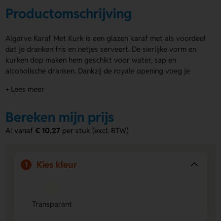
Productomschrijving
Algarve Karaf Met Kurk is een glazen karaf met als voordeel
dat je dranken fris en netjes serveert. De sierlijke vorm en
kurken dop maken hem geschikt voor water, sap en
alcoholische dranken. Dankzij de royale opening voeg je
eenvoudig ijsklontjes toe. De karaf is makkelijk te reinigen en
+ Lees meer
heeft een inhoud van 1.000 ml. Je kunt de voorzijde laten
bedrukken in kleur of kiezen voor een imitatie-ets. Ook een
Bereken mijn prijs
gravering op de dop is mogelijk. Algarve Karaf Met Kurk
bestel je direct of via offerte.
Al vanaf
€ 10,27
per stuk (excl. BTW)
Voordelen van de Algarve Karaf Met
Kurk
Kies kleur
1
Royale inhoud:
1.000 ml voor serveren aan tafel.
Personaliseren mogelijk:
Bedrukking in kleur of imitatie-
ets.
Transparant
Handig in gebruik:
Grote opening en eenvoudig schoon
te maken.