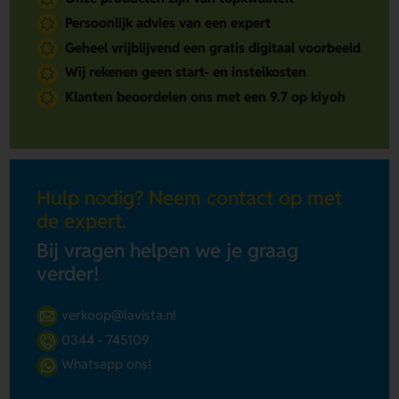
Persoonlijk advies van een expert
Geheel vrijblijvend een gratis digitaal voorbeeld
Wij rekenen geen start- en instelkosten
Klanten beoordelen ons met een 9.7 op kiyoh
Hulp nodig? Neem contact op met
de expert.
Bij vragen helpen we je graag
verder!
verkoop@lavista.nl
0344 - 745109
Whatsapp ons!