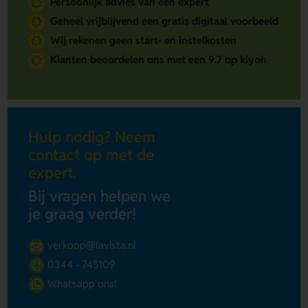
Persoonlijk advies van een expert
Geheel vrijblijvend een gratis digitaal voorbeeld
Wij rekenen geen start- en instelkosten
Klanten beoordelen ons met een 9.7 op kiyoh
Hulp nodig? Neem
contact op met de
expert.
Bij vragen helpen we
je graag verder!
verkoop@lavista.nl
0344 - 745109
Whatsapp ons!