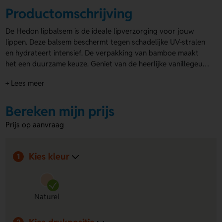
Productomschrijving
De Hedon lipbalsem is de ideale lipverzorging voor jouw
lippen. Deze balsem beschermt tegen schadelijke UV-stralen
en hydrateert intensief. De verpakking van bamboe maakt
het een duurzame keuze. Geniet van de heerlijke vanillegeur
terwijl je je lippen verzorgt. Je kunt een unieke gravering
+ Lees meer
met je logo op de voorzijde laten aanbrengen. Kies voor een
stijlvolle en milieuvriendelijke oplossing met deze
lippenbalsem met logo
Bereken mijn prijs
!
Prijs op aanvraag
Kies kleur
1
Naturel