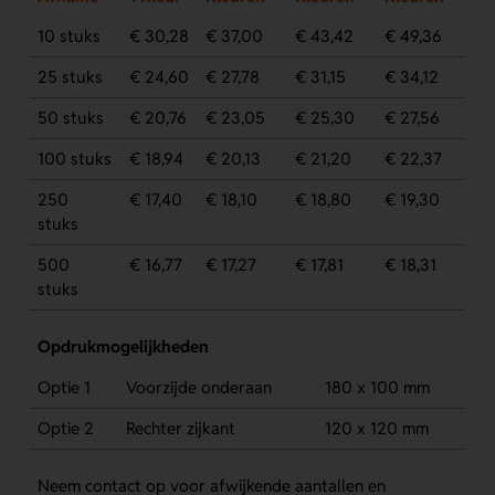
10 stuks
€ 30,28
€ 37,00
€ 43,42
€ 49,36
25 stuks
€ 24,60
€ 27,78
€ 31,15
€ 34,12
50 stuks
€ 20,76
€ 23,05
€ 25,30
€ 27,56
100 stuks
€ 18,94
€ 20,13
€ 21,20
€ 22,37
250
€ 17,40
€ 18,10
€ 18,80
€ 19,30
stuks
500
€ 16,77
€ 17,27
€ 17,81
€ 18,31
stuks
Opdrukmogelijkheden
Optie 1
Voorzijde onderaan
180 x 100 mm
Optie 2
Rechter zijkant
120 x 120 mm
Neem contact op voor afwijkende aantallen en