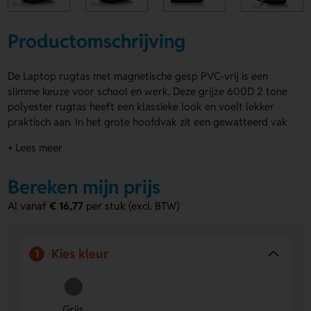
Productomschrijving
De Laptop rugtas met magnetische gesp PVC-vrij is een
slimme keuze voor school en werk. Deze grijze 600D 2 tone
polyester rugtas heeft een klassieke look en voelt lekker
praktisch aan. In het grote hoofdvak zit een gewatteerd vak
voor een 15,6” laptop. In het voorvak met rits berg je
+ Lees meer
makkelijk oordopjes, je smartphone, snacks of andere kleine
spullen op. De Laptop rugtas met magnetische gesp PVC-
Bereken mijn prijs
vrij is bovendien PVC vrij. Bedrukking kan op de Voorzijde
onderaan en Rechter zijkant voor jouw logo, naam of eigen
Al vanaf
€ 16,77
per stuk (excl. BTW)
ontwerp. Bestel of vraag een prijs op.
Voordelen van de Laptop rugtas met
Kies kleur
1
magnetische gesp PVC-vrij
Handig voor laptop en extra spullen
- het gewatteerde
laptopvak en voorvak met rits houden alles
Grijs
overzichtelijk bij elkaar.