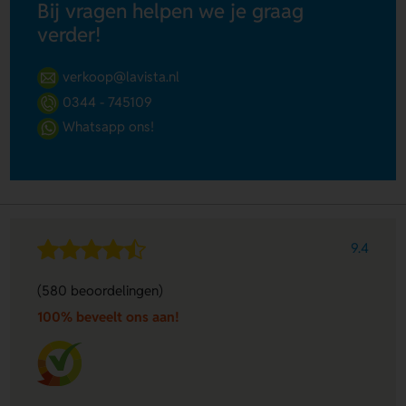
Bij vragen helpen we je graag
verder!
verkoop@lavista.nl
0344 - 745109
Whatsapp ons!
9.4
(580 beoordelingen)
100% beveelt ons aan!