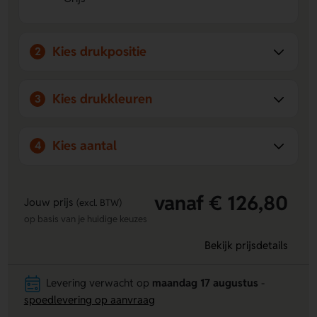
Te personaliseren met jouw ontwerp
- laat een logo,
naam of eigen ontwerp aanbrengen op de Voorzijde
onderaan of Rechter zijkant.
Kies drukpositie
2
Comfortabel en stijlvol in grijs
- de klassieke grijze look
past goed bij school, werk en dagelijks gebruik.
Kies drukkleuren
3
Kies aantal
4
vanaf € 126,80
Jouw prijs
(excl. BTW)
op basis van je huidige keuzes
Bekijk prijsdetails
Levering verwacht op
maandag 17 augustus
-
spoedlevering op aanvraag