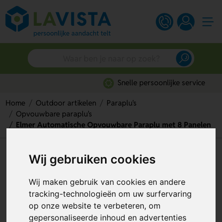
Snelle persoonlijke service
Home
Outdoor artikelen
Paraplu's
Opvouwbare paraplu's
Elmer Automatische Opvouwbare Paraplu met 8 Panelen
Elmer Automatische
Wij gebruiken cookies
Opvouwbare Paraplu met 8
Wij maken gebruik van cookies en andere
Panelen
tracking-technologieën om uw surfervaring
op onze website te verbeteren, om
Artikelnummer:
130764
gepersonaliseerde inhoud en advertenties