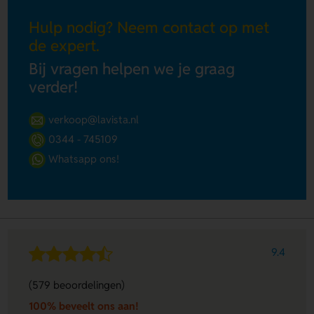
Hulp nodig? Neem contact op met
de expert.
Bij vragen helpen we je graag
verder!
verkoop@lavista.nl
0344 - 745109
Whatsapp ons!
9.4
(579 beoordelingen)
100% beveelt ons aan!