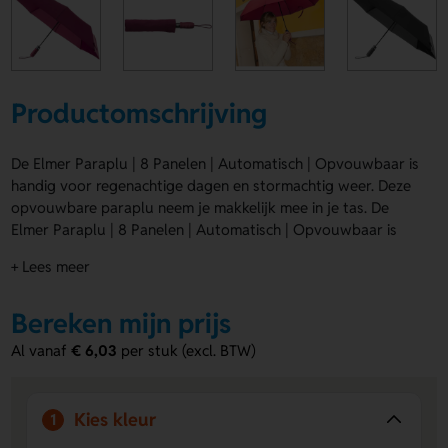
Productomschrijving
De Elmer Paraplu | 8 Panelen | Automatisch | Opvouwbaar is
handig voor regenachtige dagen en stormachtig weer. Deze
opvouwbare paraplu neem je makkelijk mee in je tas. De
Elmer Paraplu | 8 Panelen | Automatisch | Opvouwbaar is
verkrijgbaar in Bordeaux, Zwart en Blauw. Laat hem
+ Lees meer
bedrukken op Segment 1 met sluitband, Segment 2, Segment
3, Segment 4, Voorkant - naast het scherm, Voorkant -
Bereken mijn prijs
binnenkant, Voorkant - klep of Kunstof plaat 1 - buitenkant
voor een logo, naam of eigen ontwerp. Bestel of vraag een
Al vanaf
€ 6,03
per stuk (excl. BTW)
prijs op.
Voordelen van de Elmer Paraplu | 8
Kies kleur
1
Panelen | Automatisch | Opvouwbaar