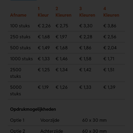
1
2
3
4
Afname
Kleur
Kleuren
Kleuren
Kleuren
100 stuks
€ 2,26
€ 2,75
€ 3,30
€ 3,86
250 stuks
€ 1,68
€ 1,97
€ 2,28
€ 2,56
500 stuks
€ 1,49
€ 1,68
€ 1,86
€ 2,04
1000 stuks
€ 1,33
€ 1,46
€ 1,58
€ 1,71
2500
€ 1,25
€ 1,34
€ 1,42
€ 1,51
stuks
5000
€ 1,19
€ 1,26
€ 1,33
€ 1,39
stuks
Opdrukmogelijkheden
Optie 1
Voorzijde
60 x 30 mm
Optie 2
Achterzijde
60 x 30 mm