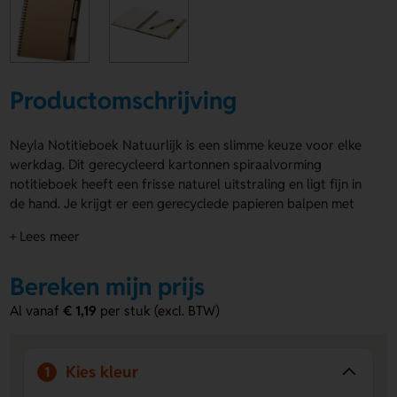
Productomschrijving
Neyla Notitieboek Natuurlijk is een slimme keuze voor elke
werkdag. Dit gerecycleerd kartonnen spiraalvorming
notitieboek heeft een frisse naturel uitstraling en ligt fijn in
de hand. Je krijgt er een gerecyclede papieren balpen met
blauwe vulling bij. Met 80 gevoerde vellen en A5-formaat
+ Lees meer
heb je genoeg ruimte voor al je ideeën. De Neyla
Notitieboek Natuurlijk is ideaal om uit te delen of zelf te
Bereken mijn prijs
gebruiken. Laat Voorzijde en Achterzijde bedrukken met een
logo, naam of eigen ontwerp. Bestel of vraag een prijs op.
Al vanaf
€ 1,19
per stuk (excl. BTW)
Voordelen van de Neyla Notitieboek
Natuurlijk
Kies kleur
1
Inclusief balpen
Je ontvangt een gerecyclede papieren