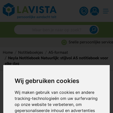
Snelle persoonlijke service
Home
Notitieboekjes
A5-formaat
Neyla Notitieboek Natuurlijk: stijlvol A5 notitieboek voor
elke dag
Neyla Notitieboek Natuurlijk:
Wij gebruiken cookies
stijlvol A5 notitieboek voor
Wij maken gebruik van cookies en andere
elke dag
tracking-technologieën om uw surfervaring
op onze website te verbeteren, om
Artikelnummer:
257263
gepersonaliseerde inhoud en advertenties