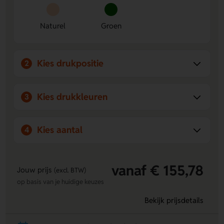
gerecycled papier voor een bewuste keuze.
Ruimte voor personalisatie:
Laat eenvoudig een logo,
Naturel
Groen
naam of eigen ontwerp plaatsen op de Voorzijde of
Achterzijde.
Praktisch in gebruik:
Het A5-formaat en de
pennenhouder maken noteren extra makkelijk.
Kies drukpositie
2
Kies drukkleuren
3
Kies aantal
4
vanaf € 155,78
Jouw prijs
(excl. BTW)
op basis van je huidige keuzes
Bekijk prijsdetails