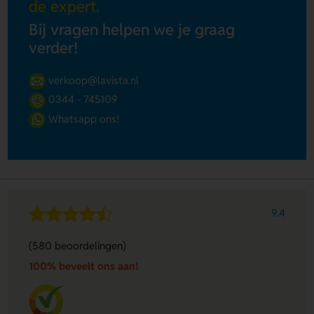
de expert.
Bij vragen helpen we je graag
verder!
verkoop@lavista.nl
0344 - 745109
Whatsapp ons!
9.4
(580 beoordelingen)
100% beveelt ons aan!