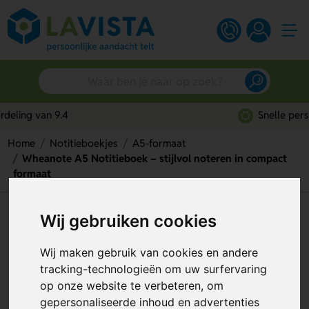
Snelle persoonlijke service
Home
Notitieboekjes
A5-formaat
Wheanote A5 Notitieboek – stijlvol noteren in compact
formaat
Wheanote A5 Notitieboek –
Wij gebruiken cookies
stijlvol noteren in compact
Wij maken gebruik van cookies en andere
formaat
tracking-technologieën om uw surfervaring
op onze website te verbeteren, om
Artikelnummer:
319416
gepersonaliseerde inhoud en advertenties