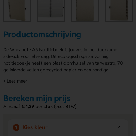
Productomschrijving
De Wheanote A5 Notitieboek is jouw slimme, duurzame
sidekick voor elke dag. Dit ecologisch spiraalvormig
notitieboekje heeft een plastic omhulsel van tarwestro, 70
gelinieerde vellen gerecycled papier en een handige
pennenhouder. Verkrijgbaar in Naturel en Groen, dus altijd
+ Lees meer
een frisse match. De Wheanote A5 Notitieboek biedt volop
ruimte voor een logo, naam of eigen ontwerp op de
Bereken mijn prijs
Voorzijde of Achterzijde. Handig voor werk, school of
onderweg. Bestel of vraag een prijs op.
Al vanaf
€ 1,29
per stuk (excl. BTW)
Voordelen van de Wheanote A5
Notitieboek
Kies kleur
1
Duurzaam materiaal:
Gemaakt met tarwestro en