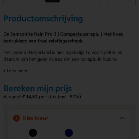
Productomschrijving
De Samsonite Rain Pro 3 | Compacte paraplu | Met hoes
bedrukken: een fraai relatiegeschenk
Het weer in Nederland is niet makkelijk te voorspellen en
daarom kan het geen kwaad om een paraplu in huis te
hebben. Lavista Relatiegeschenken heeft een ruime collectie
+ Lees meer
aan goede storm paraplu’s. Laat de Samsonite Rain Pro 3 |
Compacte paraplu | Met hoes bedrukken. Met de Samsonite
Bereken mijn prijs
Rain Pro 3 | Compacte paraplu | Met hoes bedrukken beschik
je over een fraai relatiegeschenk. Maar de Samsonite Rain
Al vanaf
€ 14,62
per stuk (excl. BTW)
Pro 3 | Compacte paraplu | Met hoes bedrukken is ook
ideaal te gebruiken als promotiemiddel.
Kies kleur
1