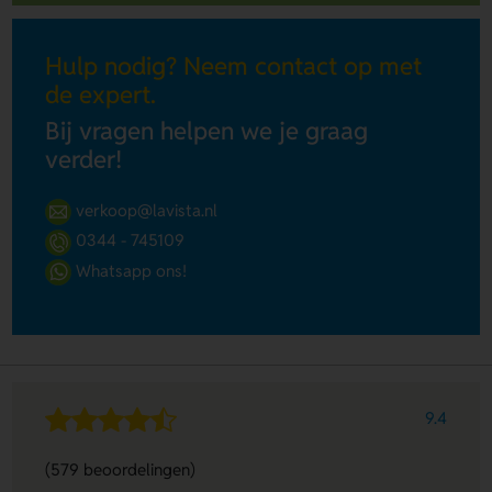
Hulp nodig? Neem contact op met
de expert.
Bij vragen helpen we je graag
verder!
verkoop@lavista.nl
0344 - 745109
Whatsapp ons!
9.4
(579 beoordelingen)