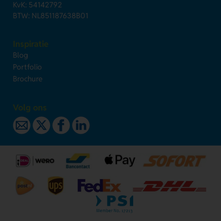
KvK: 54142792
BTW: NL851187638B01
Inspiratie
Blog
Portfolio
Brochure
Volg ons