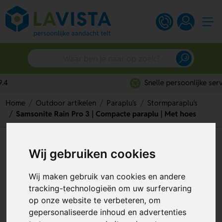
Snelle persoonlijke service
Home
Outdoor artikelen
Paraplu's
Stormparaplu's
Samsonite Rain Pro 3 | Compacte paraplu | Met hoes
Samsonite Rain Pro 3 |
Wij gebruiken cookies
Compacte paraplu | Met hoes
Wij maken gebruik van cookies en andere
Artikelnummer:
258464
tracking-technologieën om uw surfervaring
op onze website te verbeteren, om
gepersonaliseerde inhoud en advertenties