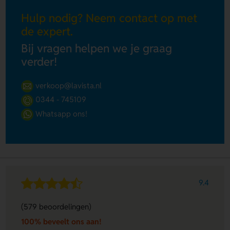
Hulp nodig? Neem contact op met
de expert.
Bij vragen helpen we je graag
verder!
verkoop@lavista.nl
0344 - 745109
Whatsapp ons!
9.4
(579 beoordelingen)
100% beveelt ons aan!