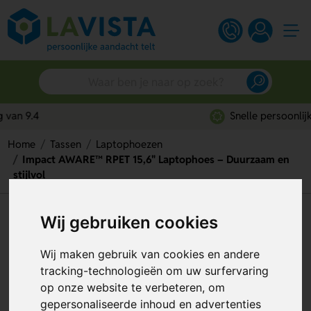
Snelle persoonlijke service
Home
Tassen
Laptophoezen
Impact AWARE™ RPET 15,6" Laptophoes – Duurzaam en
stijlvol
Impact AWARE™ RPET 15,6"
Wij gebruiken cookies
Laptophoes – Duurzaam en
Wij maken gebruik van cookies en andere
stijlvol
tracking-technologieën om uw surfervaring
op onze website te verbeteren, om
Artikelnummer:
281881
gepersonaliseerde inhoud en advertenties