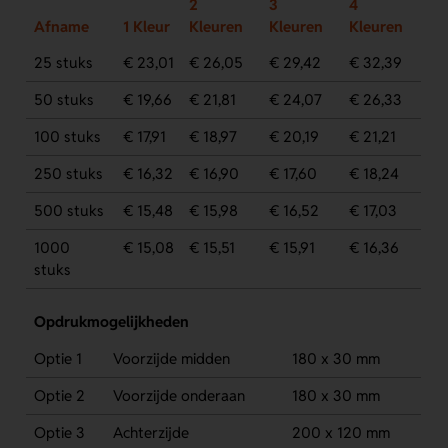
2
3
4
Afname
1 Kleur
Kleuren
Kleuren
Kleuren
25 stuks
€ 23,01
€ 26,05
€ 29,42
€ 32,39
50 stuks
€ 19,66
€ 21,81
€ 24,07
€ 26,33
100 stuks
€ 17,91
€ 18,97
€ 20,19
€ 21,21
250 stuks
€ 16,32
€ 16,90
€ 17,60
€ 18,24
500 stuks
€ 15,48
€ 15,98
€ 16,52
€ 17,03
1000
€ 15,08
€ 15,51
€ 15,91
€ 16,36
stuks
Opdrukmogelijkheden
Optie 1
Voorzijde midden
180 x 30 mm
Optie 2
Voorzijde onderaan
180 x 30 mm
Optie 3
Achterzijde
200 x 120 mm