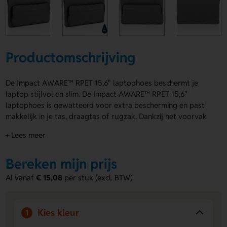
Productomschrijving
De Impact AWARE™ RPET 15,6" laptophoes beschermt je
laptop stijlvol en slim. De Impact AWARE™ RPET 15,6"
laptophoes is gewatteerd voor extra bescherming en past
makkelijk in je tas, draagtas of rugzak. Dankzij het voorvak
met ritssluiting, 2 extra vakjes en 2 pennenlussen neem je
+ Lees meer
ook je accessoires handig mee. Verkrijgbaar in Antraciet,
Zwart en Blauw. Binnen en buiten is deze hoes gemaakt van
Bereken mijn prijs
100% AWARE™ gerecycled polyester en hij is PVC vrij. Voor
jouw bedrukking zijn er drukposities op Voorzijde midden,
Al vanaf
€ 15,08
per stuk (excl. BTW)
Voorzijde onderaan, Achterzijde en Voorzijde bovenaan.
Bestel of vraag een prijs op.
Kies kleur
Voordelen van de Impact AWARE™
1