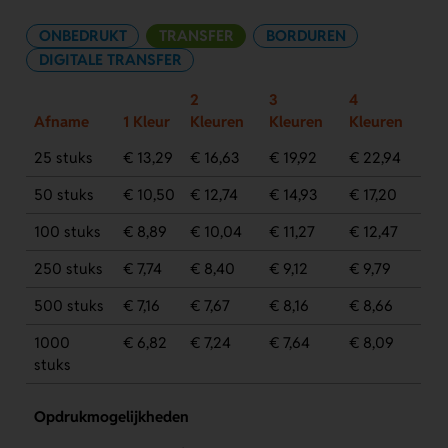
ONBEDRUKT
TRANSFER
BORDUREN
DIGITALE TRANSFER
2
3
4
Afname
1 Kleur
Kleuren
Kleuren
Kleuren
25 stuks
€ 13,29
€ 16,63
€ 19,92
€ 22,94
50 stuks
€ 10,50
€ 12,74
€ 14,93
€ 17,20
100 stuks
€ 8,89
€ 10,04
€ 11,27
€ 12,47
250 stuks
€ 7,74
€ 8,40
€ 9,12
€ 9,79
500 stuks
€ 7,16
€ 7,67
€ 8,16
€ 8,66
1000
€ 6,82
€ 7,24
€ 7,64
€ 8,09
stuks
Opdrukmogelijkheden