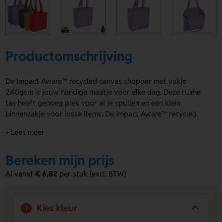
Productomschrijving
De Impact Aware™ recycled canvas shopper met vakje
240gsm is jouw handige maatje voor elke dag. Deze ruime
tas heeft genoeg plek voor al je spullen en een klein
binnenzakje voor losse items. De Impact Aware™ recycled
canvas shopper met vakje 240gsm is gemaakt van 70%
+ Lees meer
gerecycled katoen en 30% gerecycled polyester.
Verkrijgbaar in Paars, Turquoise, Oranje en Rood. Met
Bereken mijn prijs
drukposities Voorzijde en Achterzijde voor een logo, naam
of eigen ontwerp. Bestel of vraag een prijs op.
Al vanaf
€ 6,82
per stuk (excl. BTW)
Voordelen van de Impact Aware™
recycled canvas shopper met vakje
Kies kleur
1
240gsm