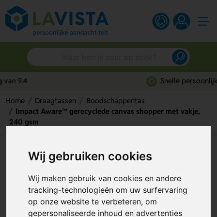
Snelle persoonlijke service
Home
Draagtassen
Boodschappentas
Impact Aware™ gerecyclede canvas shopper met vakje,
240 gsm
Impact Aware™ gerecyclede
Wij gebruiken cookies
canvas shopper met vakje, 240
Wij maken gebruik van cookies en andere
gsm
tracking-technologieën om uw surfervaring
op onze website te verbeteren, om
Artikelnummer:
310839
gepersonaliseerde inhoud en advertenties