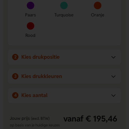
Ruimte voor al je spullen
- Ideaal voor boodschappen,
werk of een dagje uit.
Paars
Turquoise
Oranje
Persoonlijk te bedrukken
- Laat een logo, naam of eigen
ontwerp aanbrengen op de Voorzijde of Achterzijde.
Duurzame keuze
- Gemaakt met gerecyclede materialen
Rood
en voorzien van AWARE™ tracer voor extra zekerheid.
Kies drukpositie
2
Kies drukkleuren
3
Kies aantal
4
vanaf € 195,46
Jouw prijs
(excl. BTW)
op basis van je huidige keuzes