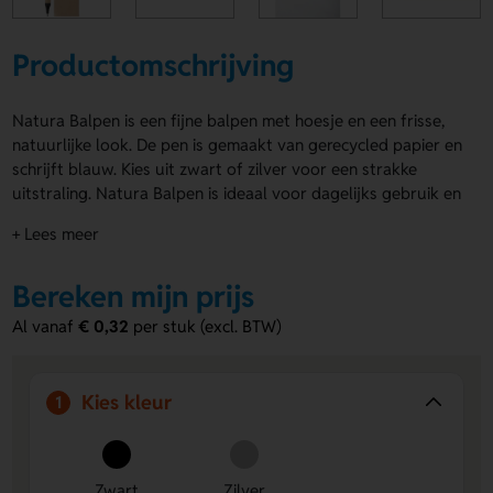
Productomschrijving
Natura Balpen is een fijne balpen met hoesje en een frisse,
natuurlijke look. De pen is gemaakt van gerecycled papier en
schrijft blauw. Kies uit zwart of zilver voor een strakke
uitstraling. Natura Balpen is ideaal voor dagelijks gebruik en
voelt licht in de hand. Laat jouw logo, naam of eigen
+ Lees meer
ontwerp drukken op rechtshandig, linkshandig, naast de clip
of op de voorzijde koffer. Bestel of vraag een prijs op.
Bereken mijn prijs
Voordelen van de Natura Balpen
Al vanaf
€ 0,32
per stuk (excl. BTW)
Duurzaam materiaal
Gemaakt van gerecycled papier,
dus een bewuste keuze voor jouw merk.
Ruimte voor bedrukking
Laat eenvoudig een logo,
Kies kleur
1
naam of eigen ontwerp aanbrengen op meerdere
drukposities.
Strakke uitstraling
Verkrijgbaar in zwart en zilver, zodat
je altijd een passende stijl kiest.
Zwart
Zilver