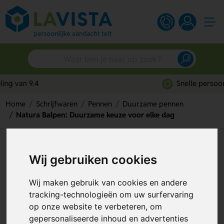
Snelle persoonlijke service
Home
Schrijfwaren
Pennen
Duurzame pennen
Natura Balpen: Duurzame keuze voor elke dag
Natura Balpen: Duurzame
Wij gebruiken cookies
keuze voor elke dag
Artikelnummer:
128394
Wij maken gebruik van cookies en andere
tracking-technologieën om uw surfervaring
op onze website te verbeteren, om
gepersonaliseerde inhoud en advertenties