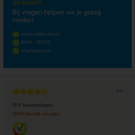
de expert.
Bij vragen helpen we je graag
verder!
verkoop@lavista.nl
0344 - 745109
Whatsapp ons!
9.4
(579 beoordelingen)
100% beveelt ons aan!