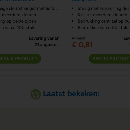
 sleutelhanger met liefdesboodschap
Stevig met huisvormig des
t meerdere kleuren
Kies uit meerdere kleuren
ng op beide zijden
Bedrukking centraal op hui
en vanaf 100 stuks
Bedrukken vanaf 50 stuks
Levering vanaf
Lev
Al vanaf
€ 0,81
21 augustus
BEKIJK PRODUCT
BEKIJK PRODUC
Laatst bekeken: