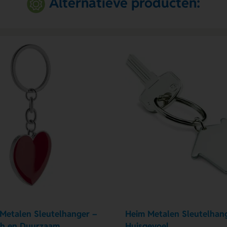
Alternatieve producten:
 Metalen Sleutelhanger –
Heim Metalen Sleutelhan
ch en Duurzaam
Huisgevoel