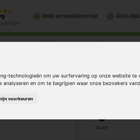
Snelle persoonlijke service
Gratis digi
79
ordelingen
Dorko Metalen Sleutelhanger – Stijlvol en Duurzaam
ing-technologieën om uw surfervaring op onze website te 
jlvol en
Bereken mijn prij
te analyseren en om te begrijpen waar onze bezoekers va
mijn voorkeuren
Kies kleur
1
Zwart