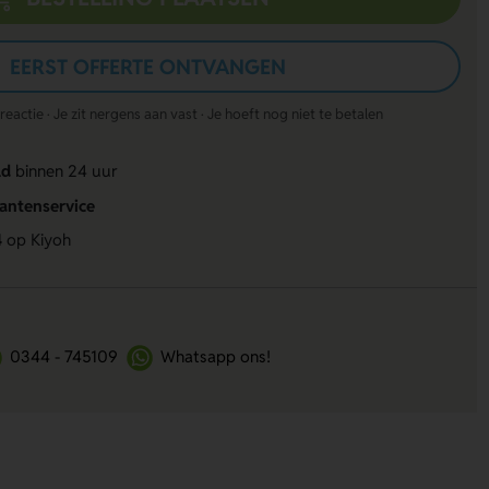
EERST OFFERTE ONTVANGEN
actie · Je zit nergens aan vast · Je hoeft nog niet te betalen
ld
binnen 24 uur
lantenservice
4
op Kiyoh
0344 - 745109
Whatsapp ons!