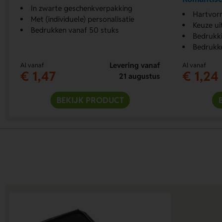
In zwarte geschenkverpakking
Hartvormige
Met (individuele) personalisatie
Keuze ui
Bedrukken vanaf 50 stuks
Bedrukki
Bedrukk
Levering vanaf
Al vanaf
Al vanaf
€ 1,47
€ 1,24
21 augustus
BEKIJK PRODUCT