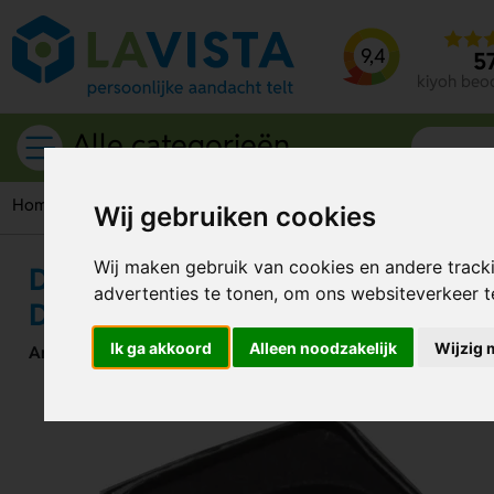
9,4
5
kiyoh beo
Alle categorieën
Home
Giveaways
Sleutelhangers
Metalen sleutelhangers
Wij gebruiken cookies
Wij maken gebruik van cookies en andere track
Dorko Metalen Sleutelhanger – Sti
advertenties te tonen, om ons websiteverkeer 
Duurzaam
Ik ga akkoord
Alleen noodzakelijk
Wijzig 
Artikelnummer:
206271