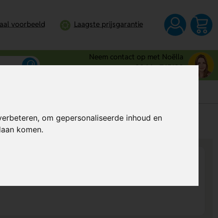
taal voorbeeld
Laagste prijsgarantie
Neem contact op met Noëlla
0344 - 745109
verbeteren, om gepersonaliseerde inhoud en
s
Al vanaf
€ 1,24
per stuk (excl. BTW)
ndaan komen.