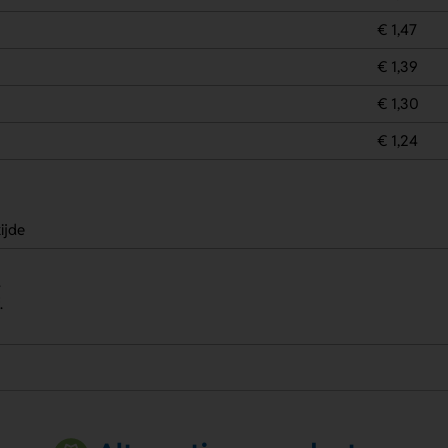
€ 1,47
€ 1,39
€ 1,30
€ 1,24
ijde
.
.