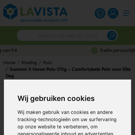
Snelle persoonlijke service
Home
Kleding
Polo
Summer II Heren Polo 170g – Comfortabele Polo voor Elke
Dag
Summer II Heren Polo 170g –
Wij gebruiken cookies
Comfortabele Polo voor Elke
Wij maken gebruik van cookies en andere
Dag
tracking-technologieën om uw surfervaring
Artikelnummer:
283756
op onze website te verbeteren, om
gepersonaliseerde inhoud en advertenties