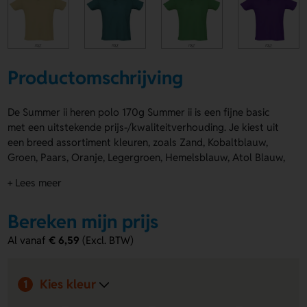
Productomschrijving
De Summer ii heren polo 170g Summer ii is een fijne basic
met een uitstekende prijs-/kwaliteitverhouding. Je kiest uit
een breed assortiment kleuren, zoals Zand, Kobaltblauw,
Groen, Paars, Oranje, Legergroen, Hemelsblauw, Atol Blauw,
Bordeaux, Bruin, Lichtgrijs, Goud, Aqua, Real Green, Rood,
+ Lees meer
Blauw, Zwart, Wit, Asgrijs en Roze. De Summer ii heren polo
170g Summer ii heeft 100% gekamd katoen, een geribde
Bereken mijn prijs
kraag, versteviging in de nek en een nette 3-knoopsluiting.
Ook ideaal voor Voorzijde, Achterzijde, Borst, Rechterarm,
Al vanaf
€ 6,59
(Excl. BTW)
Arm left, Front (270 x 270 mm), Back (270 x 270 mm), Chest
(100 x 100 mm), Arm right (100 x 70 mm) en Arm left (100 x
70 mm) voor het aanbrengen van een logo, naam of eigen
Kies kleur
1
ontwerp. Bestel of vraag een prijs op.