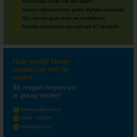
Persoonlijk advies van een expert
Geheel vrijblijvend een gratis digitaal voorbeeld
Wij rekenen geen start- en instelkosten
Klanten beoordelen ons met een 9.7 op kiyoh
Hulp nodig? Neem
contact op met de
expert.
Bij vragen helpen we
je graag verder!
verkoop@lavista.nl
0344 - 745109
Whatsapp ons!