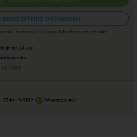
EERST OFFERTE ONTVANGEN
actie · Je zit nergens aan vast · Je hoeft nog niet te betalen
ld
binnen 24 uur
lantenservice
4
op Kiyoh
0344 - 745109
Whatsapp ons!