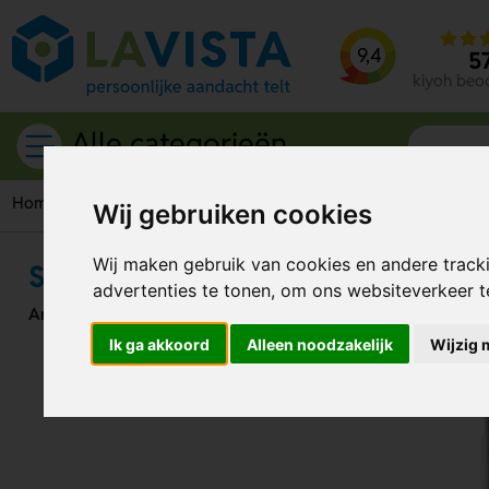
9,4
5
kiyoh beo
Alle categorieën
Home
Schrijfwaren
Pennen
Duurzame pennen
Stilolin
Wij gebruiken cookies
Wij maken gebruik van cookies en andere track
Stilolinea Ingeo Pen: duurzame pen
advertenties te tonen, om ons websiteverkeer 
Artikelnummer:
293670
Ik ga akkoord
Alleen noodzakelijk
Wijzig 