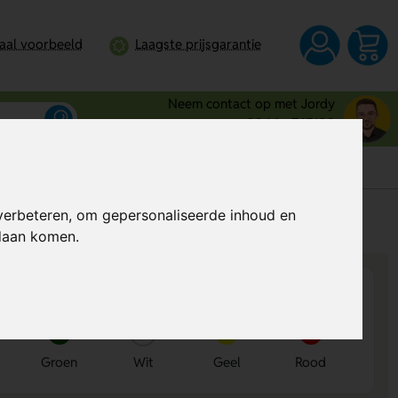
taal voorbeeld
Laagste prijsgarantie
Neem contact op met Jordy
0344 - 745109
verbeteren, om gepersonaliseerde inhoud en
s
Al vanaf
€ 0,41
per stuk (excl. BTW)
ndaan komen.
Groen
Wit
Geel
Rood