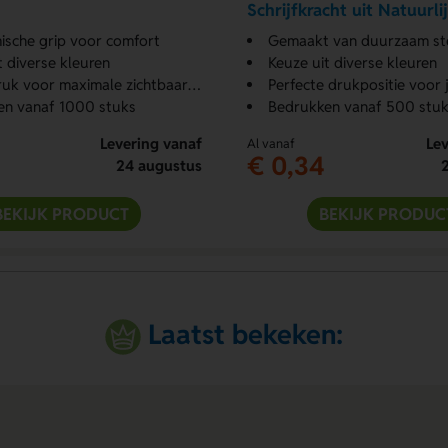
Schrijfkracht uit Natuurli
Materialen
sche grip voor comfort
Gemaakt van duurzaam st
t diverse kleuren
Keuze uit diverse kleuren
uk voor maximale zichtbaarheid
Perfecte drukpositie voor
en vanaf 1000 stuks
Bedrukken vanaf 500 stuk
Levering vanaf
Lev
Al vanaf
€ 0,34
24 augustus
BEKIJK PRODUCT
BEKIJK PRODUC
Laatst bekeken: