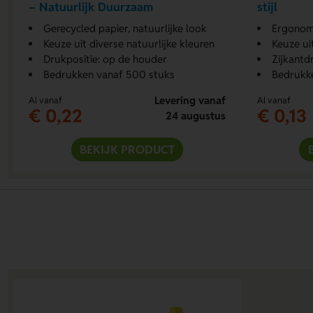
– Natuurlijk Duurzaam
stijl
Gerecycled papier, natuurlijke look
Ergonomi
Keuze uit diverse natuurlijke kleuren
Keuze ui
Drukpositie: op de houder
Zijkantdr
Bedrukken vanaf 500 stuks
Bedrukk
Levering vanaf
Al vanaf
Al vanaf
€ 0,22
€ 0,13
24 augustus
BEKIJK PRODUCT