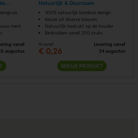
jke
Natuurlijk & Duurzaam
eengruis
100% natuurlijk bamboe design
Keuze uit diverse kleuren
 jouw merk
Natuurlijk bedrukt op de houder
s
Bedrukken vanaf 250 stuks
ering vanaf
Levering vanaf
Al vanaf
€ 0,26
20 augustus
24 augustus
T
BEKIJK PRODUCT