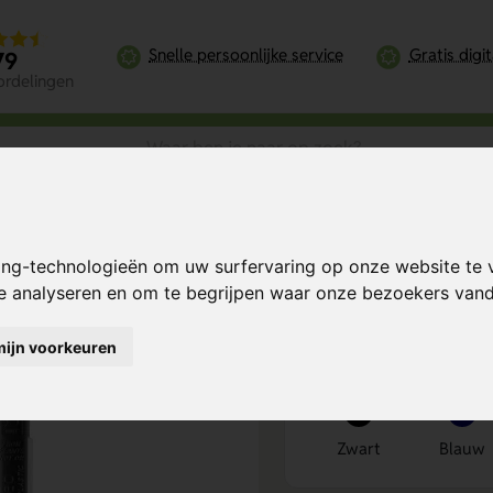
Snelle persoonlijke service
Gratis digi
79
ordelingen
ea Ingeo Pen: duurzame pen met stijl
ing-technologieën om uw surfervaring op onze website te 
 met stijl
Bereken mijn prij
te analyseren en om te begrijpen waar onze bezoekers va
mijn voorkeuren
Kies kleur
1
Zwart
Blauw