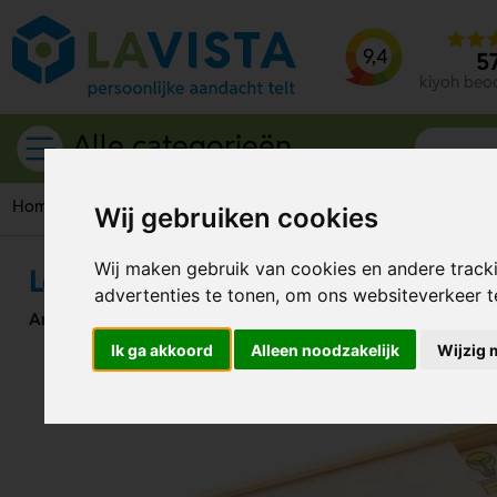
9,4
5
kiyoh beo
Alle categorieën
Home
Spellen
Lombok Dieren Dominostenen Spel
Wij gebruiken cookies
Wij maken gebruik van cookies en andere track
Lombok Dieren Dominostenen Spe
advertenties te tonen, om ons websiteverkeer 
Artikelnummer:
318894
Ik ga akkoord
Alleen noodzakelijk
Wijzig 