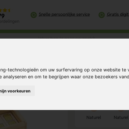
Snelle persoonlijke service
Gratis digi
79
ordelingen
ing-technologieën om uw surfervaring op onze website te 
l
Bereken mijn prij
te analyseren en om te begrijpen waar onze bezoekers va
mijn voorkeuren
Kies kleur
1
Naturel
Naturel