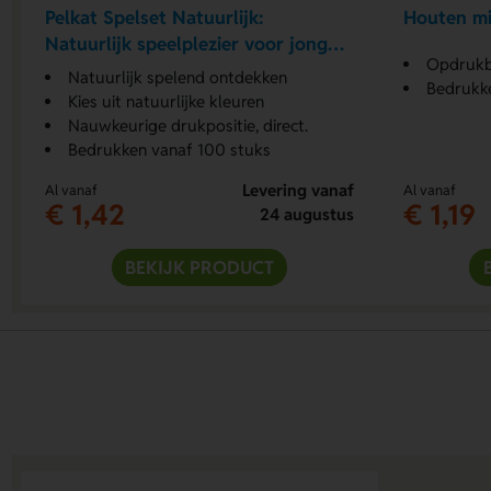
Pelkat Spelset Natuurlijk:
Houten mi
Natuurlijk speelplezier voor jong
Opdrukb
en oud
Natuurlijk spelend ontdekken
Bedrukk
Kies uit natuurlijke kleuren
Nauwkeurige drukpositie, direct.
Bedrukken vanaf 100 stuks
Levering vanaf
Al vanaf
Al vanaf
€ 1,42
€ 1,19
24 augustus
BEKIJK PRODUCT