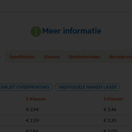
Meer informatie
e
Specificaties
Kleuren
Druktechnieken
Bestelproc
INKJET OVERPRINTING
INDIVIDUELE NAMEN LASER
2 Kleuren
3 Kleuren
€ 2,94
€ 3,46
€ 2,09
€ 2,35
€ 1,84
€ 2,00