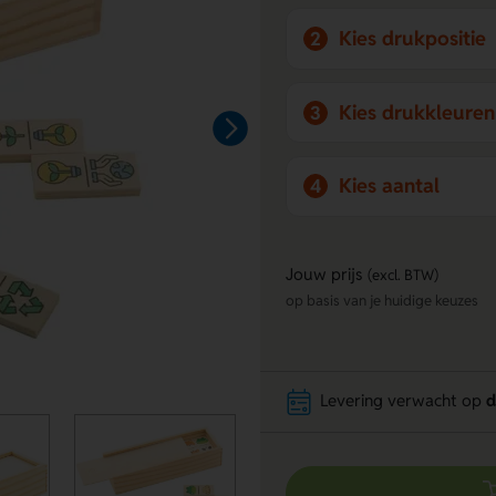
Kies drukpositie
2
Kies drukkleuren
3
Kies aantal
4
Jouw prijs
(excl. BTW)
op basis van je huidige keuzes
Levering verwacht op
d