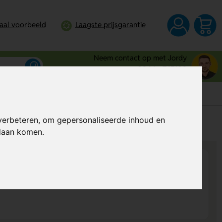
taal voorbeeld
Laagste prijsgarantie
Neem contact op met Jordy
0344 - 745109
verbeteren, om gepersonaliseerde inhoud en
s
Al vanaf
€ 1,43
per stuk (excl. BTW)
ndaan komen.