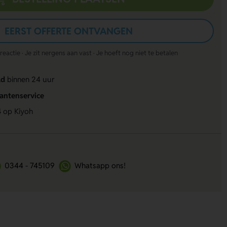
EERST OFFERTE ONTVANGEN
actie · Je zit nergens aan vast · Je hoeft nog niet te betalen
ld
binnen 24 uur
lantenservice
4
op Kiyoh
0344 - 745109
Whatsapp ons!