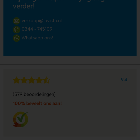
verder!
verkoop@lavista.nl
0344 - 745109
Whatsapp ons!
9.4
(579 beoordelingen)
100% beveelt ons aan!