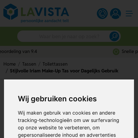
Snelle persoonlijke service
Home
Tassen
Toilettassen
Stijlvolle Iriam Make-Up Tas voor Dagelijks Gebruik
Stijlvolle Iriam Make-Up Tas
Wij gebruiken cookies
voor Dagelijks Gebruik
Artikelnummer:
133664
Wij maken gebruik van cookies en andere
tracking-technologieën om uw surfervaring
op onze website te verbeteren, om
gepersonaliseerde inhoud en advertenties