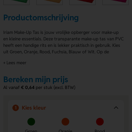
Productomschrijving
Iriam Make-Up Tas is jouw vrolijke opberger voor make-up
en kleine essentials. Deze transparante make-up tas van PVC
heeft een handige rits en is lekker praktisch in gebruik. Kies
uit Groen, Oranje, Rood, Fuchsia, Blauw of Wit. Op de
Voorzijde en Achterzijde laat je eenvoudig een logo, naam of
+ Lees meer
eigen ontwerp aanbrengen. Zo maak je van de Iriam Make-
Up Tas echt iets van jou. Bestel of vraag een prijs op.
Bereken mijn prijs
Voordelen van de Iriam Make-Up Tas
Al vanaf
€ 0,64
per stuk (excl. BTW)
Ruimte voor je eigen ontwerp
Laat een logo, naam of
eigen ontwerp plaatsen op de Voorzijde of Achterzijde.
Handig en overzichtelijk
Door het transparante PVC zie
Kies kleur
1
je meteen wat erin zit.
Leuk in meerdere kleuren
Kies uit Groen, Oranje, Rood,
Fuchsia, Blauw of Wit voor een speelse look.
Groen
Oranje
Rood