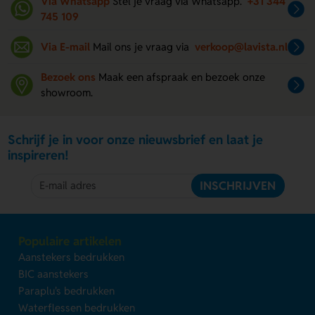
Via Whatsapp
Stel je vraag via Whatsapp.
+31 344
745 109
Via E-mail
Mail ons je vraag via
verkoop@lavista.nl
Bezoek ons
Maak een afspraak en bezoek onze
showroom.
Schrijf je in voor onze nieuwsbrief en laat je
inspireren!
INSCHRIJVEN
Populaire artikelen
Aanstekers bedrukken
BIC aanstekers
Paraplu's bedrukken
Waterflessen bedrukken