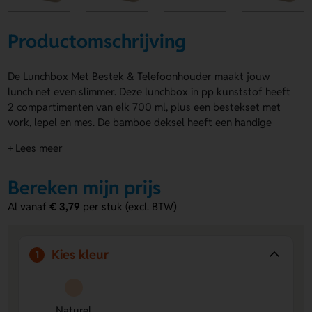
Productomschrijving
De Lunchbox Met Bestek & Telefoonhouder maakt jouw
lunch net even slimmer. Deze lunchbox in pp kunststof heeft
2 compartimenten van elk 700 ml, plus een bestekset met
vork, lepel en mes. De bamboe deksel heeft een handige
gsm-houder en de elastische band houdt alles netjes bij
+ Lees meer
elkaar. De Lunchbox Met Bestek & Telefoonhouder is
uitgevoerd in naturel en leuk te personaliseren met jouw
Bereken mijn prijs
logo, naam of eigen ontwerp op de bovenzijde doos, doos 1
- voorkant, doos 1 - achterkant, doos 1 - rechterkant of doos
Al vanaf
€ 3,79
per stuk (excl. BTW)
1 - linkerkant. Bestel of vraag een prijs op.
Voordelen van de Lunchbox Met Bestek
Kies kleur
1
& Telefoonhouder
Handig voor onderweg
- neem je lunch, bestek en
telefoonhouder makkelijk mee in één compacte set.
Naturel
Ruimte voor personalisatie
- laat jouw logo, naam of