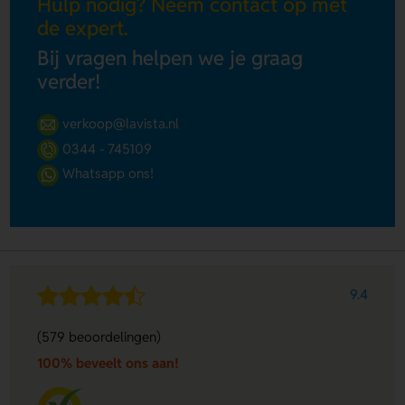
Hulp nodig? Neem contact op met
de expert.
Bij vragen helpen we je graag
verder!
verkoop@lavista.nl
0344 - 745109
Whatsapp ons!
9.4
(579 beoordelingen)
100% beveelt ons aan!