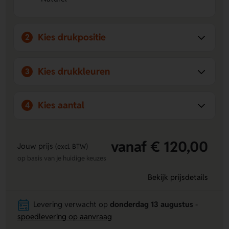
eigen ontwerp drukken op meerdere posities voor een
persoonlijke touch.
Praktische indeling
- twee compartimenten van 700 ml
Kies drukpositie
2
houden eten overzichtelijk en apart van elkaar.
Kies drukkleuren
3
Kies aantal
4
vanaf € 120,00
Jouw prijs
(excl. BTW)
op basis van je huidige keuzes
Bekijk prijsdetails
Levering verwacht op
donderdag 13 augustus
-
spoedlevering op aanvraag