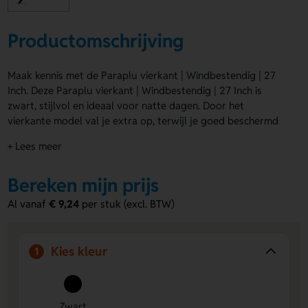
Productomschrijving
Maak kennis met de Paraplu vierkant | Windbestendig | 27
Inch. Deze Paraplu vierkant | Windbestendig | 27 Inch is
zwart, stijlvol en ideaal voor natte dagen. Door het
vierkante model val je extra op, terwijl je goed beschermd
blijft tegen regen en wind. De paraplu is perfect om te
+ Lees meer
bedrukken met een logo, naam of eigen ontwerp. Je kunt
kiezen uit Segment 1, Segment 2, Segment 3, Segment 4 en
Bereken mijn prijs
Band. Handig als relatiegeschenk of promotiemiddel. Bestel
of vraag een prijs op.
Al vanaf
€ 9,24
per stuk (excl. BTW)
Voordelen van de Paraplu vierkant |
Windbestendig | 27 Inch
Kies kleur
1
Windbestendig ontwerp
- Blijft stevig staan bij een
flinke windvlaag.
Veel drukposities
- Laat een logo, naam of eigen
Zwart
ontwerp plaatsen op Segment 1, Segment 2, Segment 3,