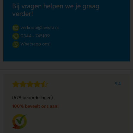
Bij vragen helpen we je graag
verder!
verkoop@lavista.nl
0344 - 745109
Whatsapp ons!
9.4
(579 beoordelingen)
100% beveelt ons aan!