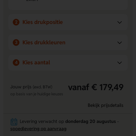
Segment 4 of Band.
Opvallend en praktisch
- Het vierkante model in zwart
geeft een strakke look en is fijn in gebruik.
Kies drukpositie
2
Voor
paraplus bedrukken
kunt u altijd vrijblijvend contact
opnemen met Lavista voor een gratis drukproef.
Kies drukkleuren
3
Kies aantal
4
vanaf € 179,49
Jouw prijs
(excl. BTW)
op basis van je huidige keuzes
Bekijk prijsdetails
Levering verwacht op
donderdag 20 augustus
-
spoedlevering op aanvraag