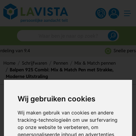
Snelle persoonlijke service
Home
Schrijfwaren
Pennen
Mix & Match pennen
Balpen 925 Combi: Mix & Match Pen met Strakke,
Moderne Uitstraling
Balpen 925 Combi: Mix &
Wij gebruiken cookies
Match Pen met Strakke,
Wij maken gebruik van cookies en andere
Moderne Uitstraling
tracking-technologieën om uw surfervaring
Artikelnummer:
91377
op onze website te verbeteren, om
gepersonaliseerde inhoud en advertenties