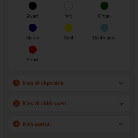
Ruimte voor jouw ontwerp
- Laat eenvoudig een logo,
naam of eigen ontwerp aanbrengen op Rechtshandig,
Naast de clip, Tegenover clip of Linkshandig.
Zwart
Wit
Groen
Lange schrijfduur
- De kunststof X20 vulling geeft je
2,5 km schrijfplezier voor dagelijks gebruik.
Blauw
Geel
Lichtblauw
Rood
Kies drukpositie
2
Kies drukkleuren
3
Kies aantal
4