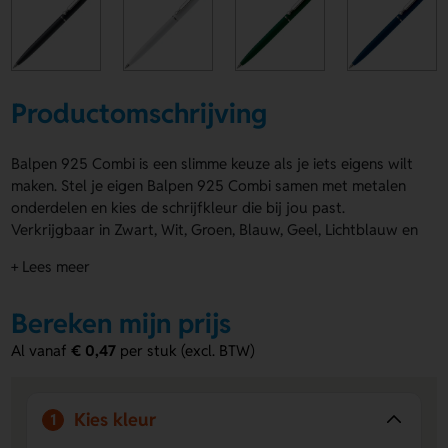
Productomschrijving
Balpen 925 Combi is een slimme keuze als je iets eigens wilt
maken. Stel je eigen Balpen 925 Combi samen met metalen
onderdelen en kies de schrijfkleur die bij jou past.
Verkrijgbaar in Zwart, Wit, Groen, Blauw, Geel, Lichtblauw en
Rood. De kunststof X20 vulling zorgt voor 2,5 km
+ Lees meer
schrijfplezier. Laat een logo, naam of eigen ontwerp drukken
op Rechtshandig, Naast de clip, Tegenover clip of
Bereken mijn prijs
Linkshandig. Balpen 925 Combi is leuk, praktisch en
persoonlijk. Bestel of vraag een prijs op.
Al vanaf
€ 0,47
per stuk (excl. BTW)
Voordelen van de Balpen 925 Combi
Veel keuze in afwerking
- Stel de pen samen in kleuren
Kies kleur
1
als Zwart, Wit, Groen, Blauw, Geel, Lichtblauw en Rood.