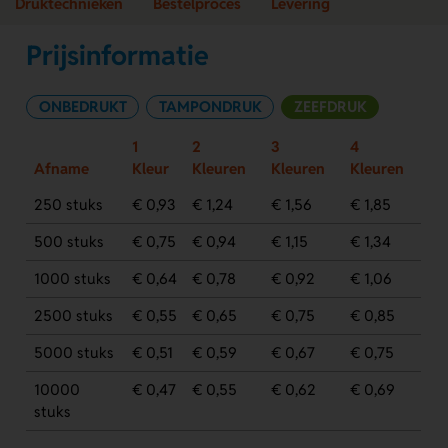
Druktechnieken
Bestelproces
Levering
Prijsinformatie
ONBEDRUKT
TAMPONDRUK
ZEEFDRUK
1
2
3
4
Afname
Kleur
Kleuren
Kleuren
Kleuren
250 stuks
€ 0,93
€ 1,24
€ 1,56
€ 1,85
500 stuks
€ 0,75
€ 0,94
€ 1,15
€ 1,34
1000 stuks
€ 0,64
€ 0,78
€ 0,92
€ 1,06
2500 stuks
€ 0,55
€ 0,65
€ 0,75
€ 0,85
5000 stuks
€ 0,51
€ 0,59
€ 0,67
€ 0,75
10000
€ 0,47
€ 0,55
€ 0,62
€ 0,69
stuks