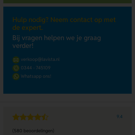
Hulp nodig? Neem contact op met
de expert.
Bij vragen helpen we je graag
verder!
verkoop@lavista.nl
0344 - 745109
Whatsapp ons!
9.4
(580 beoordelingen)