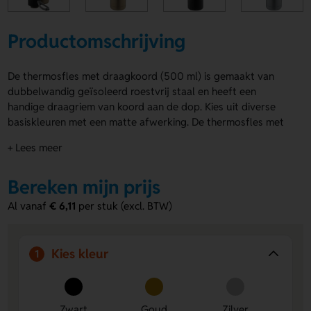
Productomschrijving
De thermosfles met draagkoord (500 ml) is gemaakt van
dubbelwandig geïsoleerd roestvrij staal en heeft een
handige draagriem van koord aan de dop. Kies uit diverse
basiskleuren met een matte afwerking. De thermosfles met
draagkoord kan rondom bedrukt of gegraveerd worden met
+ Lees meer
jouw eigen ontwerp, zelfs met individuele namen.
Voordelen van de thermosfles met
Bereken mijn prijs
draagkoord (500 ml)
Al vanaf
€ 6,11
per stuk (excl. BTW)
Handig mee te nemen:
Het draagkoord aan de dop
maakt transport eenvoudig.
Duurzame isolatie:
Houdt je drankje langer warm of
Kies kleur
1
koud dankzij de dubbele wand.
Volledig te personaliseren:
Laat de fles rondom
bedrukken of graveren, zelfs met individuele namen.
Zwart
Goud
Zilver