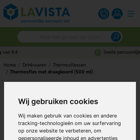
Snelle persoonlijke service
Home
Drinkwaren
Thermosflessen
Thermosfles met draagkoord (500 ml)
Thermosfles met draagkoord
Wij gebruiken cookies
(500 ml)
Artikelnummer:
257762
Wij maken gebruik van cookies en andere
tracking-technologieën om uw surfervaring
op onze website te verbeteren, om
gepersonaliseerde inhoud en advertenties