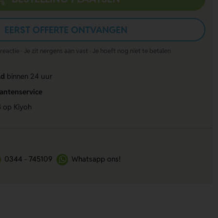
EERST OFFERTE ONTVANGEN
actie · Je zit nergens aan vast · Je hoeft nog niet te betalen
ld
binnen 24 uur
lantenservice
4
op Kiyoh
0344 - 745109
Whatsapp ons!