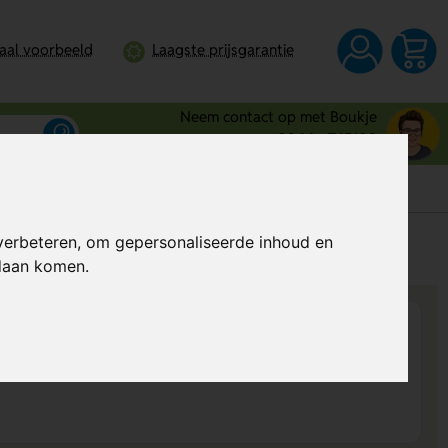
taal voorbeeld
Laagste prijsgarantie
Neem contact op met Boukje
0344 - 745109
verbeteren, om gepersonaliseerde inhoud en
s
Al vanaf
€ 6,46
per stuk (excl. BTW)
ndaan komen.