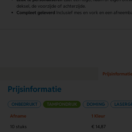
deksel, de voorzijde of achterzijde.
Compleet geleverd
Inclusief mes en vork en een afneembaa
Prijsinformati
Prijsinformatie
ONBEDRUKT
TAMPONDRUK
DOMING
LASERG
Afname
1 Kleur
10 stuks
€ 14,87