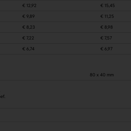
€ 12,92
€ 15,45
€ 9,89
€ 11,25
€ 8,23
€ 8,98
€ 7,22
€ 7,57
€ 6,74
€ 6,97
80 x 40 mm
.
ef.