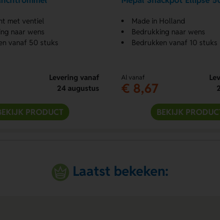
unchtrommel
Mepal Snackpot Ellipse 5
ht met ventiel
Made in Holland
ing naar wens
Bedrukking naar wens
en vanaf 50 stuks
Bedrukken vanaf 10 stuks
Levering vanaf
Lev
Al vanaf
€ 8,67
24 augustus
BEKIJK PRODUCT
BEKIJK PRODUC
Laatst bekeken: