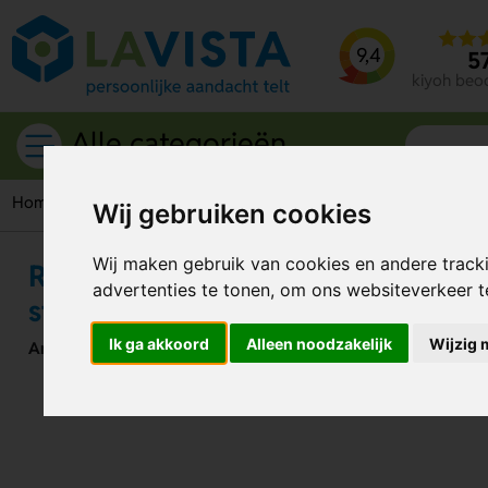
9,4
5
kiyoh beo
Alle categorieën
Home
Broodtrommels
RVS lunchbox met bamboe deksel 60
Wij gebruiken cookies
Wij maken gebruik van cookies en andere track
RVS lunchbox met bamboe deksel
advertenties te tonen, om ons websiteverkeer 
stijlvol en duurzaam
Ik ga akkoord
Alleen noodzakelijk
Wijzig 
Artikelnummer:
274981