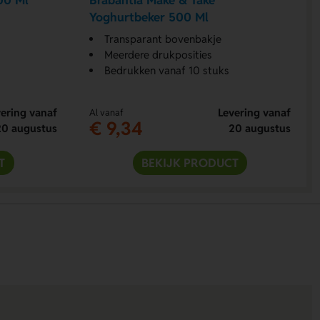
00 Ml
Brabantia Make & Take
Yoghurtbeker 500 Ml
Transparant bovenbakje
Meerdere drukposities
Bedrukken vanaf 10 stuks
ering vanaf
Levering vanaf
Al vanaf
€ 9,34
20 augustus
20 augustus
T
BEKIJK PRODUCT